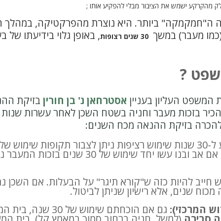
 מהקרקע ישמש את הציבור מבלי להפקיע אותו ;
קה ה"חמקמקה" ביותר. היא נוצרת מהפרקטיקה, במהלך ח
כמו מעבר) במשך
, באופן גלוי בידיעתו של 
30 שנים רצופות
שפט ?
אסטרחאן נ' בן חורין
בזיקת ההנ
כיר בזכות מעבר וחניה בשטח השכן לאחר עשרות שנות ש
להכרה בזיקת ההנאה מכח השנים:
כדי להגיע ל-30 שנות שימוש רציפות ניתן לצבור תקופות שימו
(למשל מוריש ויורש). כך, אם אב ובנו עשו יחד שי
 חייב להיות כזה ש"קורא תיגר" על הבעלות. אם השכן נ
 מכוח שנים, אלא רישיון שניתן לביטול.
ש המרכזי):
גם אם הוכחתם שימוש ש
 סבירה
(למשל, חניה ברחוב סמוך במאמץ קל), בית המש