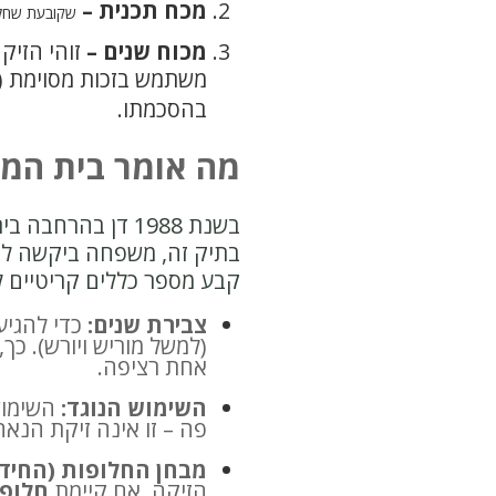
מכח תכנית –
שקובעת שחלק
מכוח שנים –
זוהי הזי
משתמש בזכות מסוימת (
בהסכמתו.
מה אומר בית המ
בשנת 1988 דן בהרחבה בית המשפט העליון בעניין
בתיק זה, משפחה ביקשה לה
קבע מספר כללים קריטיים 
צבירת שנים:
אחת רציפה.
השימוש הנוגד:
השימוש
פה – זו אינה זיקת הנאה
מבחן החלופות (החידו
הזיקה. אם קיימת
חלופה