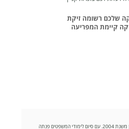
קה שלכם רשומה זיקת
יקה קיימת המפריעה
בעלת תואר L.L.B במשפטים ותואר B.A במינהל עסקים (התמחות בחשבונאות). חברה בלשכת עורכי הדין משנת 2004. עם סיום לימודי המשפטים פנתה